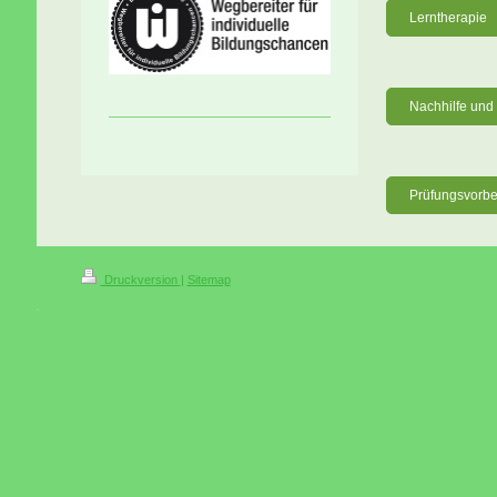
Lerntherapie
Nachhilfe un
Prüfungsvorbe
Druckversion
|
Sitemap