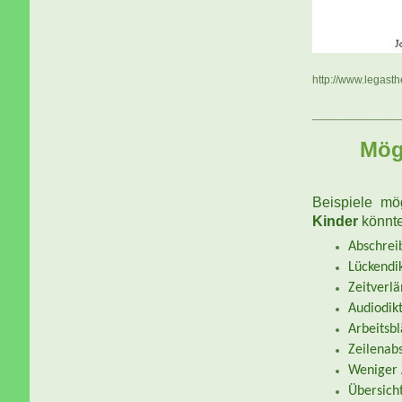
http://www.legas
______________
Mögl
Beispiele m
Kinder
könnte
Abschrei
Lückendi
Zeitverl
Audiodik
Arbeitsbl
Zeilenab
Weniger 
Übersich