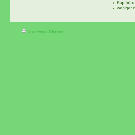
Kopfhöre
weniger m
Druckversion
|
Sitemap